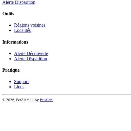
Alerte Disparition
Outils
Régions voisines
Localités
Informations
Alerte Découverte
Alerte Disparition
Pratique
Support
Liens
© 2026, PetAlert 11 by
PetAlert